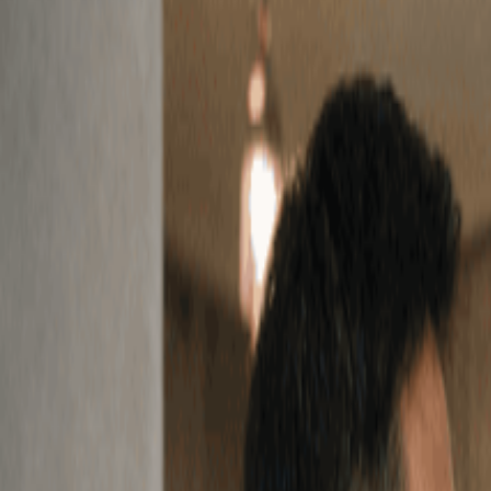
三方驗收
泥作驗收重點：發現地磚空心或牆面不平